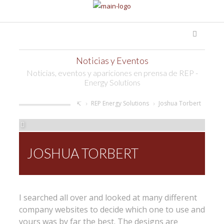
Noticias y Eventos
Noticias, eventos y apariciones en prensa de REP -
Energy Solutions
REP Energy Solutions
Joshua Torbert
FEB 05, 2014
JOSHUA TORBERT
I searched all over and looked at many different
company websites to decide which one to use and
yours was by far the best. The designs are