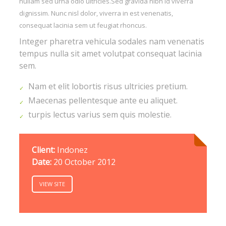
nullam sed urna odio ultricies.Sed gravida nibh id viverra
dignissim. Nunc nisl dolor, viverra in est venenatis,
consequat lacinia sem ut feugiat rhoncus.
Integer pharetra vehicula sodales nam venenatis
tempus nulla sit amet volutpat consequat lacinia
sem.
Nam et elit lobortis risus ultricies pretium.
Maecenas pellentesque ante eu aliquet.
turpis lectus varius sem quis molestie.
Client:
Indonez
Date:
20 October 2012
VIEW SITE