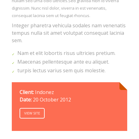
nullam sed urna odio ultricies.Sed gravida nibh id viverra
dignissim. Nunc nisl dolor, viverra in est venenatis,
consequat lacinia sem ut feugiat rhoncus.
Integer pharetra vehicula sodales nam venenatis
tempus nulla sit amet volutpat consequat lacinia
sem.
Nam et elit lobortis risus ultricies pretium.
Maecenas pellentesque ante eu aliquet.
turpis lectus varius sem quis molestie.
Client:
Indonez
Date:
20 October 2012
VIEW SITE